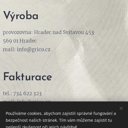
Výroba
provozovna: Hradec nad Svitavou 453
569 01 Hradec
mail: info@grico.cz
Fakturace
tel.: 734 622 323
mail: info@grico.cz
Používáme cookies, abychom zajistili správné fungování a
bezpečnost našich stránek. Tím vám můžeme zajistit tu
nejlepší zkušenost při jejich návštěvě.