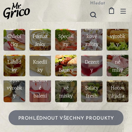
Hledat
Smaže
Lahůd
né
Chlebí
Pomaz
Special
kové
výrobk
čky
ánky
ity
saláty
y
Oblože
Lahůd
Knedlí
Dezert
né
ky
ky
Bagety
y
mísy
Rybí
Dárkov
Saláto
výrobk
é
vé
Saláty
Hotov
y
balení
misky
fresh
á jídla
PROHLÉDNOUT VŠECHNY PRODUKTY