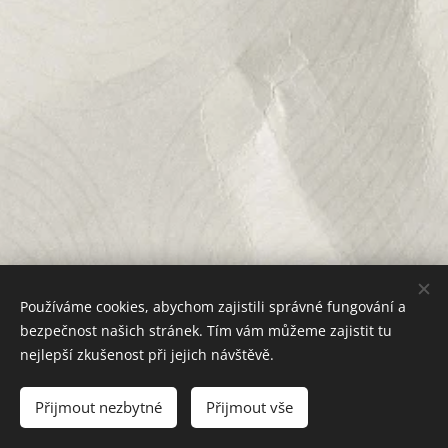
Používáme cookies, abychom zajistili správné fungování a
bezpečnost našich stránek. Tím vám můžeme zajistit tu
nejlepší zkušenost při jejich návštěvě.
© 2024 Všechna práva vyhrazena •
Obchodní podmínky
Přijmout nezbytné
Přijmout vše
Vytvořeno službou
Webnode
Cookies