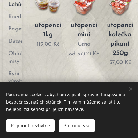
Lahůdky
Knedlíky
utopenci
utopenci
utopenci
Bagety
1kg
mini
kolečka
Dezerty
pikant
119,00
Kč
Cena
250g
Obložené
od
37,00
Kč
mísy
37,00
Kč
Rybí
výrobky
Dárkové
Používáme cookies, abychom zajistili správné fungování a
balení
bezpečnost našich stránek. Tím vám můžeme zajistit tu
nejlepší zkušenost při jejich návštěvě.
Salátové
© 2024 Všechna práva vyhrazena •
Obchodní podmínky
misky
Přijmout nezbytné
Přijmout vše
Vytvořeno službou
Webnode
Cookies
Saláty