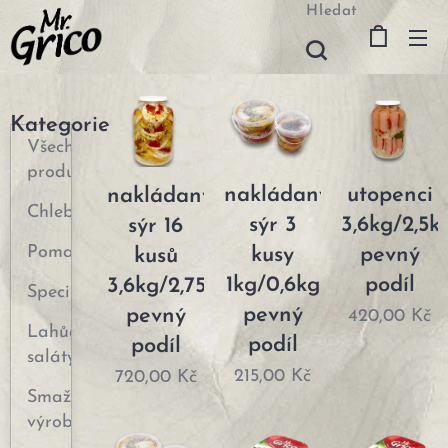
Hledat
Kategorie
Všechny
produkty
utopenci
nakládaný
nakládaný
Chlebíčky
3,6kg/2,5k
sýr 3
sýr 16
Pomazánky
pevný
kusy
kusů
podíl
1kg/0,6kg
3,6kg/2,75kg
Speciality
pevný
pevný
420,00
Kč
Lahůdkové
podíl
podíl
saláty
215,00
Kč
720,00
Kč
Smažené
výrobky