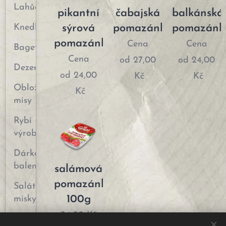
Lahůdky
pikantní
čabajská
balkánská
Knedlíky
sýrová
pomazánka
pomazánk
pomazánka
Cena
Cena
Bagety
Cena
od
27,00
od
24,00
Dezerty
od
24,00
Kč
Kč
Obložené
Kč
mísy
Rybí
výrobky
Dárkové
balení
salámová
pomazánka
Salátové
100g
misky
24,00
Kč
Saláty