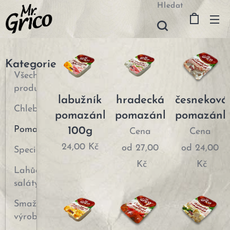
Hledat
Kategorie
Všechny
produkty
labužník
hradecká
česneková
Chlebíčky
pomazánka
pomazánka
pomazánk
Pomazánky
100g
Cena
Cena
24,00
Kč
od
27,00
od
24,00
Speciality
Kč
Kč
Lahůdkové
saláty
Smažené
výrobky