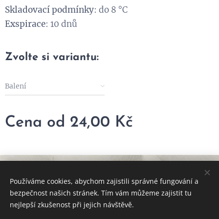
Skladovací podmínky
: do 8 °C
Exspirace
: 10 dnů
Zvolte si variantu:
Balení
Cena od
24,00
Kč
© 2024 Všechna práva vyhrazena •
Obchodní podmínky
Používáme cookies, abychom zajistili správné fungování a
Vytvořeno službou
Webnode
Cookies
bezpečnost našich stránek. Tím vám můžeme zajistit tu
nejlepší zkušenost při jejich návštěvě.