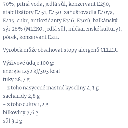
70%, pitná voda, jedlá sůl, konzervant E250,
stabilizátory E451, E450, zahušťovadla E407a,
E415, cukr, antioxidanty E316, E301), balkánský
sýr 28% (
, jedlá sůl, mlékárenské kultury),
MLÉKO
pórek, konzervant E211.
Výrobek může obsahovat stopy alergenů
CELER.
Výživové údaje 100 g
:
energie 1252 kJ/303 kcal
tuky 28,7 g
- z toho nasycené mastné kyseliny 4,3 g
sacharidy 2,8 g
- z toho cukry 1,2 g
bílkoviny 7,6 g
sůl 3,1 g