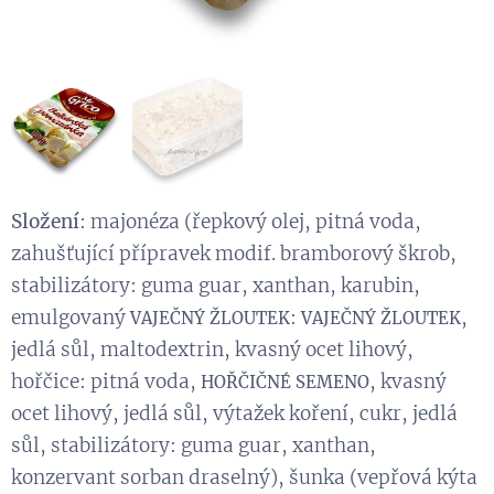
Složení
: majonéza (řepkový olej, pitná voda,
zahušťující přípravek modif. bramborový škrob,
stabilizátory: guma guar, xanthan, karubin,
emulgovaný
:
,
VAJEČNÝ ŽLOUTEK
VAJEČNÝ ŽLOUTEK
jedlá sůl, maltodextrin, kvasný ocet lihový,
hořčice: pitná voda,
, kvasný
HOŘČIČNÉ SEMENO
ocet lihový, jedlá sůl, výtažek koření, cukr, jedlá
sůl, stabilizátory: guma guar, xanthan,
konzervant sorban draselný), šunka (vepřová kýta