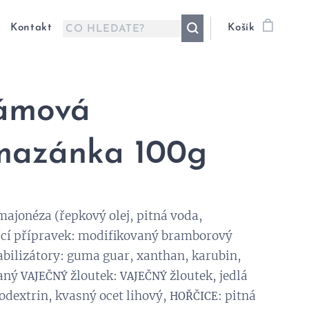
Kontakt
Košík
lámová
mazánka 100g
 majonéza (řepkový olej, pitná voda,
ící přípravek: modifikovaný bramborový
abilizátory: guma guar, xanthan, karubin,
aný
žloutek:
žloutek, jedlá
VAJEČNÝ
VAJEČNÝ
odextrin, kvasný ocet lihový,
: pitná
HOŘČICE