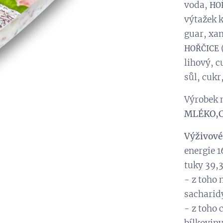
voda,
HO
výtažek k
guar, xan
HOŘČICE
lihový, c
sůl, cukr
Výrobek 
MLÉKO,C
Výživové
energie 1
tuky 39,3
- z toho 
sacharidy
- z toho 