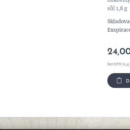
bílkoviny
sůl 1,8 g
Skladova
Exspirac
24,0
bez DPH 21,4
D