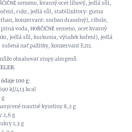
semeno, kvasný ocet lihový, jedlá sůl,
ŘČIČNÉ
oření, cukr, jedlá sůl, stabilizátory: guma
than, konzervant: sorban draselný), cibule,
(pitná voda,
semeno, ocet kvasný
HOŘČIČNÉ
ukr, jedlá sůl, kurkuma, výtažek koření), jedlá
, sušená nať pažitky, konzervant E211.
může obsahovat stopy alergenů
ELER.
 údaje 100 g
:
690 kJ/413 kcal
 g
nasycené mastné kyseliny 8,2 g
 2,6 g
cukry 1,3 g