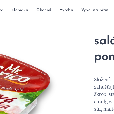
od
Nabídka
Obchod
Výroba
Vývoj na přání
sa
po
Složení
:
zahušťuj
škrob, st
emulgov
sůl, malt