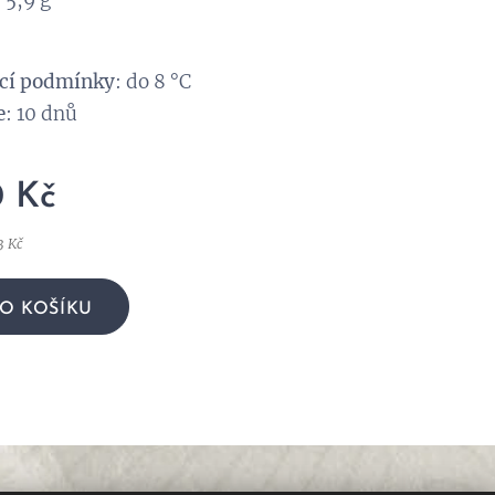
 5,9 g
cí podmínky
: do 8 °C
e
: 10 dnů
0
Kč
3 Kč
O KOŠÍKU