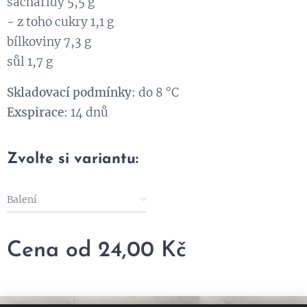
sacharidy 5,5 g
- z toho cukry 1,1 g
bílkoviny 7,3 g
sůl 1,7 g
Skladovací podmínky
: do 8 °C
Exspirace
: 14 dnů
Zvolte si variantu:
Balení
Cena od
24,00
Kč