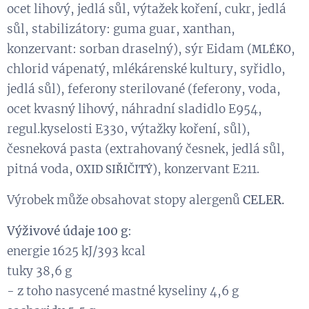
ocet lihový, jedlá sůl, výtažek koření, cukr, jedlá
sůl, stabilizátory: guma guar, xanthan,
konzervant: sorban draselný), sýr Eidam (
,
MLÉKO
chlorid vápenatý, mlékárenské kultury, syřidlo,
jedlá sůl), feferony sterilované (feferony, voda,
ocet kvasný lihový, náhradní sladidlo E954,
regul.kyselosti E330, výtažky koření, sůl),
česneková pasta (extrahovaný česnek, jedlá sůl,
pitná voda,
), konzervant E211.
OXID SIŘIČITÝ
Výrobek může obsahovat stopy alergenů
CELER.
Výživové údaje 100 g
:
energie 1625 kJ/393 kcal
tuky 38,6 g
- z toho nasycené mastné kyseliny 4,6 g