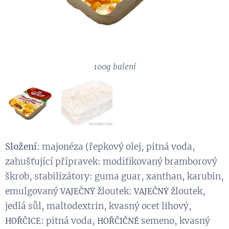
100g balení
1kg balení
Složení
: majonéza (řepkový olej, pitná voda,
zahušťující přípravek: modifikovaný bramborový
škrob, stabilizátory: guma guar, xanthan, karubin,
emulgovaný
žloutek:
žloutek,
VAJEČNÝ
VAJEČNÝ
jedlá sůl, maltodextrin, kvasný ocet lihový,
: pitná voda,
semeno, kvasný
HOŘČICE
HOŘČIČNÉ