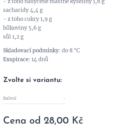
- z toho nasycené mastné kyseliny 1,6 g
sacharidy 4,4 g
- z toho cukry 1,9 g
bílkoviny 5,6 g
sůl 1,2 g
Skladovací podmínky
: do 8 °C
Exspirace
: 14 dnů
Zvolte si variantu:
Balení
Cena od
28,00
Kč