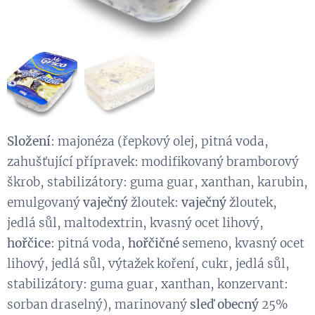
Složení
: majonéza (řepkový olej, pitná voda,
zahušťující přípravek: modifikovaný bramborový
škrob, stabilizátory: guma guar, xanthan, karubin,
emulgovaný
vaječný
žloutek:
vaječný
žloutek,
jedlá sůl, maltodextrin, kvasný ocet lihový,
hořčice
: pitná voda,
hořčičné
semeno, kvasný ocet
lihový, jedlá sůl, výtažek koření, cukr, jedlá sůl,
stabilizátory: guma guar, xanthan, konzervant:
sorban draselný), marinovaný
sleď obecný
25%