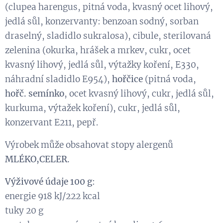
(clupea harengus, pitná voda, kvasný ocet lihový,
jedlá sůl, konzervanty: benzoan sodný, sorban
draselný, sladidlo sukralosa), cibule, sterilovaná
zelenina (okurka, hrášek a mrkev, cukr, ocet
kvasný lihový, jedlá sůl, výtažky koření, E330,
náhradní sladidlo E954),
hořčice
(pitná voda,
hořč. semínko
, ocet kvasný lihový, cukr, jedlá sůl,
kurkuma, výtažek koření), cukr, jedlá sůl,
konzervant E211, pepř.
Výrobek může obsahovat stopy alergenů
MLÉKO,CELER.
Výživové údaje 100 g
:
energie 918 kJ/222 kcal
tuky 20 g