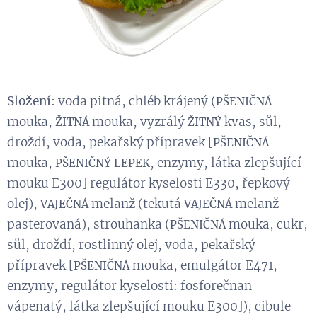
Složení
: voda pitná, chléb krájený (
PŠENIČNÁ
mouka,
mouka, vyzrálý
kvas, sůl,
ŽITNÁ
ŽITNÝ
droždí, voda, pekařský přípravek [
PŠENIČNÁ
mouka,
, enzymy, látka zlepšující
PŠENIČNÝ
LEPEK
mouku E300] regulátor kyselosti E330, řepkový
olej),
melanž (tekutá
melanž
VAJEČNÁ
VAJEČNÁ
pasterovaná), strouhanka (
mouka, cukr,
PŠENIČNÁ
sůl, droždí, rostlinný olej, voda, pekařský
přípravek [
mouka, emulgátor E471,
PŠENIČNÁ
enzymy, regulátor kyselosti: fosforečnan
vápenatý, látka zlepšující mouku E300]), cibule