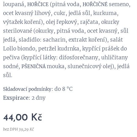
loupaná,
(pitná voda,
semeno,
HOŘČICE
HOŘČIČNÉ
ocet kvasný lihový, cukr, jedlá sůl, kurkuma,
výtažek koření), olej řepkový, rajčata, okurky
sterilované (okurky, pitná voda, ocet kvasný, sůl
jedlá, sladidlo: sacharin, extrakt koření), salát
Lollo biondo, petržel kudrnka, kypřící prášek do
pečiva (kypřící látky: difosforečnany, uhličitany
sodné,
mouka, slunečnicový olej), jedlá
PŠENIČNÁ
sůl.
: do 8 °C
Skladovací podmínky
Exspirace
: 2 dny
44,00
Kč
bez DPH 39,29 Kč