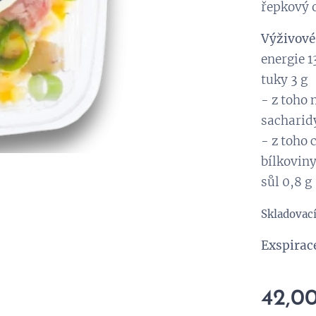
řepkový o
Výživové
energie 1
tuky 3 g
- z toho 
sacharid
- z toho 
bílkoviny
sůl 0,8 g
Skladovac
Exspirac
42,0