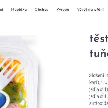
od
Nabídka
Obchod
Výroba
Vývoj na přání
těs
tu
Složení
:
kari),
TU
jedlá sůl
jedlá sůl
antioxida