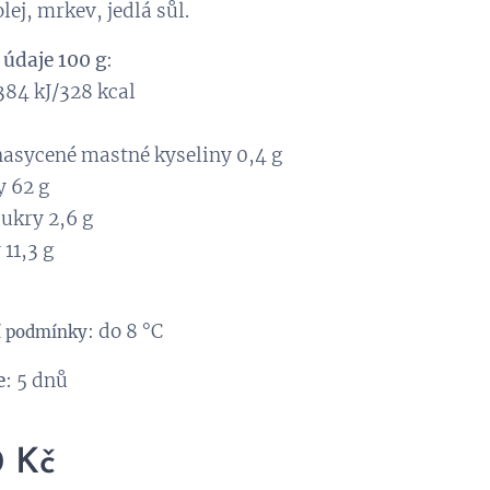
lej, mrkev, jedlá sůl.
 údaje 100 g
:
384 kJ/328 kcal
nasycené mastné kyseliny 0,4 g
y 62 g
cukry 2,6 g
 11,3 g
: do 8 °C
í podmínky
e
: 5 dnů
0
Kč