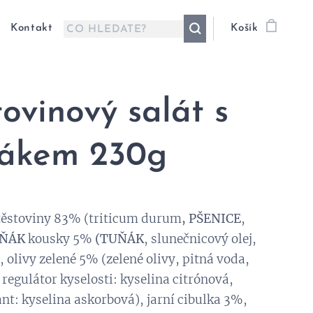
Kontakt
Košík
tovinový salát s
ňákem 230g
 těstoviny 83% (triticum durum
, PŠENICE
,
ŇÁK
kousky 5%
(TUŇÁK
, slunečnicový olej,
), olivy zelené 5% (zelené olivy, pitná voda,
, regulátor kyselosti: kyselina citrónová,
nt: kyselina askorbová), jarní cibulka 3%,