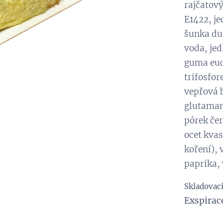
rajčatový
E1422, je
šunka du
voda, jed
guma euc
trifosfo
vepřová b
glutaman
pórek čer
ocet kvas
koření), 
paprika, 
Skladovac
Exspirac