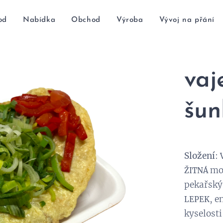
od
Nabídka
Obchod
Výroba
Vývoj na přání
vaj
šun
Složení
:
mo
ŽITNÁ
pekařský
, e
LEPEK
kyselosti