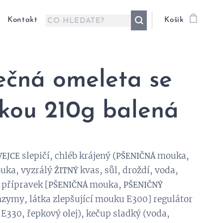
Kontakt
Košík
ečná omeleta se
kou 210g balená
slepičí, chléb krájený (
mouka,
VEJCE
PŠENIČNÁ
uka, vyzrálý
kvas, sůl, droždí, voda,
ŽITNÝ
 přípravek [
mouka,
PŠENIČNÁ
PŠENIČNÝ
nzymy, látka zlepšující mouku E300] regulátor
 E330, řepkový olej), kečup sladký (voda,