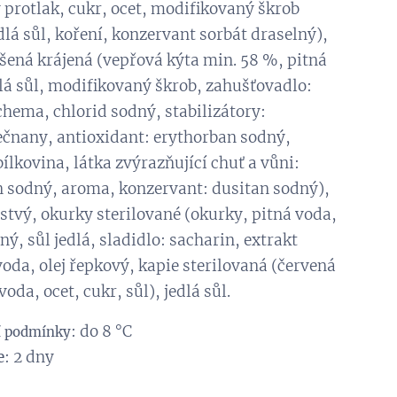
 protlak, cukr, ocet, modifikovaný škrob
dlá sůl, koření, konzervant sorbát draselný),
šená krájená (vepřová kýta min. 58 %, pitná
lá sůl, modifikovaný škrob, zahušťovadlo:
hema, chlorid sodný, stabilizátory:
rečnany, antioxidant: erythorban sodný,
ílkovina, látka zvýrazňující chuť a vůni:
 sodný, aroma, konzervant: dusitan sodný),
stvý, okurky sterilované (okurky, pitná voda,
ný, sůl jedlá, sladidlo: sacharin, extrakt
voda, olej řepkový, kapie sterilovaná (červená
voda, ocet, cukr, sůl), jedlá sůl.
: do 8 °C
í podmínky
e
: 2 dny