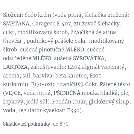
Složení
: Šodo krém (voda pitná, šlehačka ztužená:
SMETANA
, Carageen E 407, ztužovač šlehačky:
cukr, modifikovaný škrob, živočišná želatina
[hovězí], pudinkový prášek: cukr, modifikovaný
škrob, sušené plnotučné
MLÉKO
, sušené
odstředěné
MLÉKO
, sušená
SYROVÁTKA
,
LAKTÓZA
, zahušťovadlo: E404 alginát vápenatý,
aroma, sůl, barviva: beta karoten, E100-
kurkumin, E171-oxid titaničitý). Cukr. Pálené těsto
(
VEJCE
, voda pitná,
PŠENIČNÁ
mouka hladká, olej
řepkový, jedlá sůl). Fondán (cukr, glukózový sirup,
voda, regulátor kyselosti E330).
Skladovací podmínky
: do 8 °C